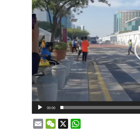
vídeo
00:00
Email
WeChat
X
WhatsApp